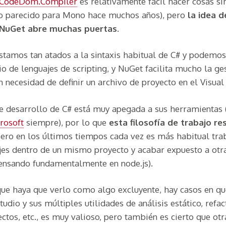
.CodeDom.Compiler
es relativamente fácil hacer cosas si
o parecido para Mono hace muchos años), pero
la idea d
 NuGet abre muchas puertas
.
stamos tan atados a la sintaxis habitual de C# y podemos
o de lenguajes de scripting, y NuGet facilita mucho la ge
 necesidad de definir un archivo de proyecto en el Visual
 desarrollo de C# está muy apegada a sus herramientas 
rosoft
siempre), por lo que
esta filosofía de trabajo re
pero en los últimos tiempos cada vez es más habitual tra
ajes dentro de un mismo proyecto y acabar expuesto a otr
pensando fundamentalmente en node.js).
e haya que verlo como algo excluyente, hay casos en qu
tudio y sus múltiples utilidades de análisis estático, refac
ctos, etc., es muy valioso, pero también es cierto que otr