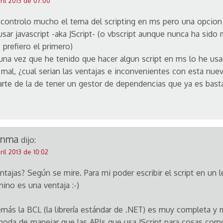
ril 2013 de 07:00
controlo mucho el tema del scripting en ms pero una opcion 
usar javascript -aka JScript- (o vbscript aunque nunca ha sido
 prefiero el primero)
una vez que he tenido que hacer algun script en ms lo he us
 mal, ¿cual serian las ventajas e inconvenientes con esta nue
arte de la de tener un gestor de dependencias que ya es bast
anma
dijo:
ril 2013 de 10:02
ntajas? Según se mire. Para mi poder escribir el script en un 
ino es una ventaja :-)
más la BCL (la librería estándar de .NET) es muy completa y
oda de manejar que las APIs que usa JScript para cosas com