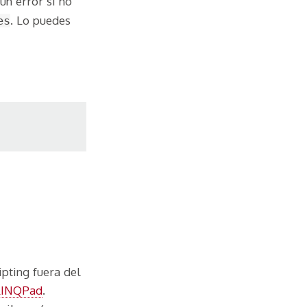
un error si no
. Lo puedes
es
ipting fuera del
LINQPad
.