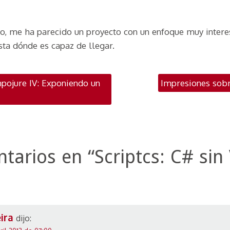
so, me ha parecido un proyecto con un enfoque muy intere
sta dónde es capaz de llegar.
ación por publicac
pojure IV: Exponiendo un
Impresiones sob
tarios en “
Scriptcs: C# sin
ira
dijo: