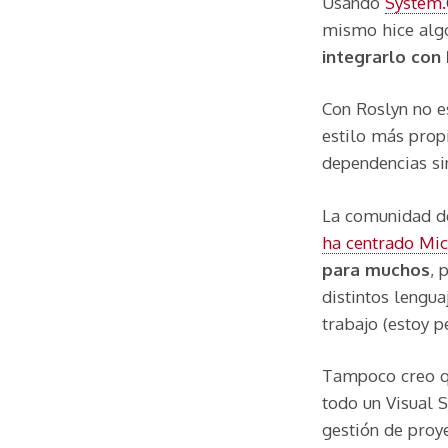
Usando
System
mismo hice alg
integrarlo con
Con Roslyn no e
estilo más propi
dependencias sin
La comunidad de
ha centrado Mic
para muchos
, 
distintos lengu
trabajo (estoy 
Tampoco creo qu
todo un Visual S
gestión de proye