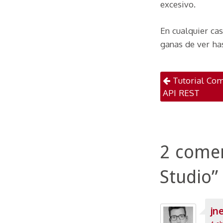
excesivo.
En cualquier ca
ganas de ver ha
Naveg
Tutorial Com
API REST
2 comen
Studio
”
jne