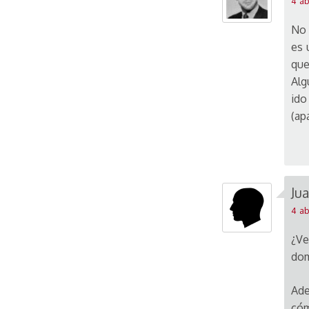
4 ab
No 
es 
que
Alg
ido
(ap
Ju
4 ab
¿Ve
dom
Ade
cóm