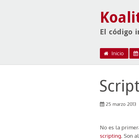
Koali
El código 
Menú
Ir al contenido
Inicio
Scrip
25 marzo 2013
No es la primer
scripting
. Son a