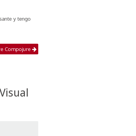
sante y tengo
iones
re Compojure
 Visual