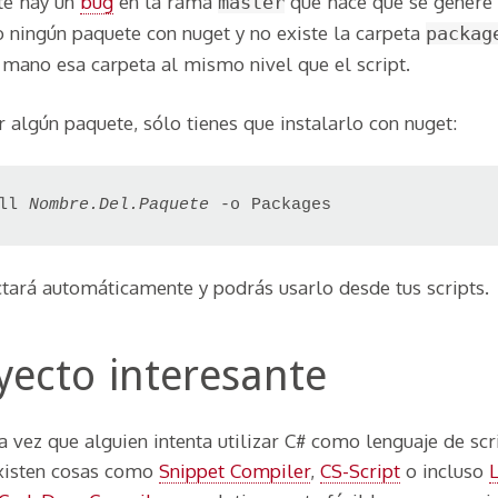
te hay un
bug
en la rama
que hace que se genere 
master
 ningún paquete con nuget y no existe la carpeta
packag
a mano esa carpeta al mismo nivel que el script.
r algún paquete, sólo tienes que instalarlo con nuget:
ll 
Nombre.Del.Paquete
ctará automáticamente y podrás usarlo desde tus scripts.
yecto interesante
 vez que alguien intenta utilizar C# como lenguaje de scr
Existen cosas como
Snippet Compiler
,
CS-Script
o incluso