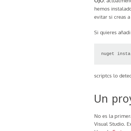
OJO:
actualmen
hemos instalado
evitar si creas 
Si quieres añadi
nuget insta
scriptcs lo dete
Un pro
No es la primera
Visual Studio. 