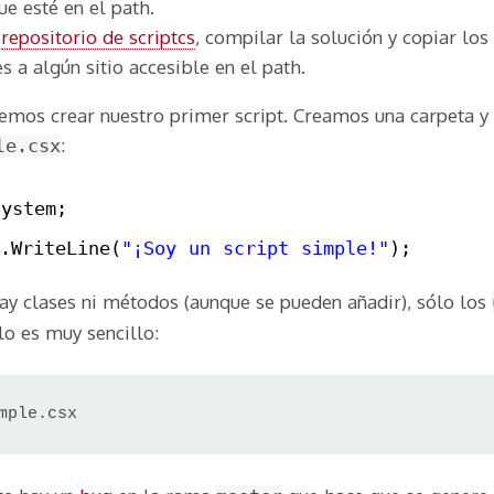
ue esté en el path.
l
repositorio de scriptcs
, compilar la solución y copiar los
s a algún sitio accesible en el path.
emos crear nuestro primer script. Creamos una carpeta y
:
le.csx
System;
.WriteLine(
"¡Soy un script simple!"
);
ay clases ni métodos (aunque se pueden añadir), sólo los
lo es muy sencillo: