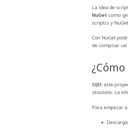
La idea de scri
NuGet
como ges
scriptcs y NuGet
Con NuGet podre
de compilar «al 
¿Cómo 
OJO:
este proye
obsoleto. La in
Para empezar a u
Descarga