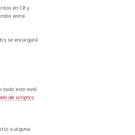
ritos en C# y
ombo entre
tcs se encargará
 todo esto esté
web de scriptcs
.
irlo a alguna