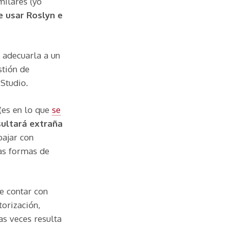
milares (yo
e usar Roslyn e
 adecuarla a un
stión de
 Studio.
(es en lo que
se
sultará extraña
bajar con
as formas de
e contar con
torización,
as veces resulta