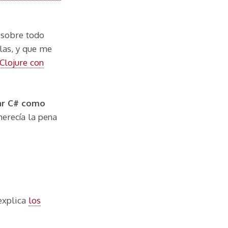
 sobre todo
las, y que me
Clojure con
zar C# como
erecía la pena
 explica
los