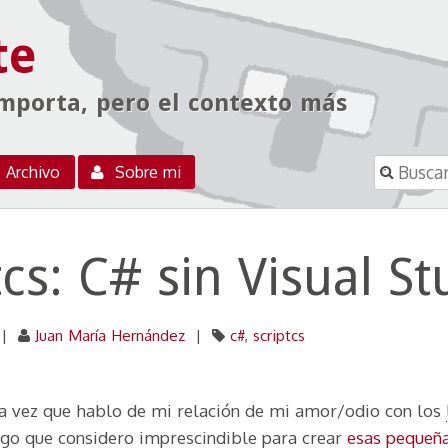
te
importa, pero el contexto más
Buscar
Archivo
Sobre mi
tcs: C# sin Visual St
|
Juan María Hernández
|
c#
,
scriptcs
a vez que hablo de mi relación de mi amor/odio con los
lgo que considero imprescindible para crear
esas pequeñ