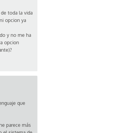
de toda la vida
 mi opcion ya
ado y no me ha
va opcion
ante)?
lenguaje que
 me parece más
o el sistema de