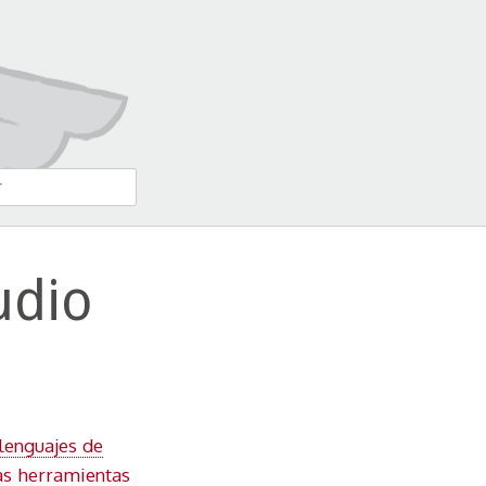
udio
lenguajes de
as herramientas