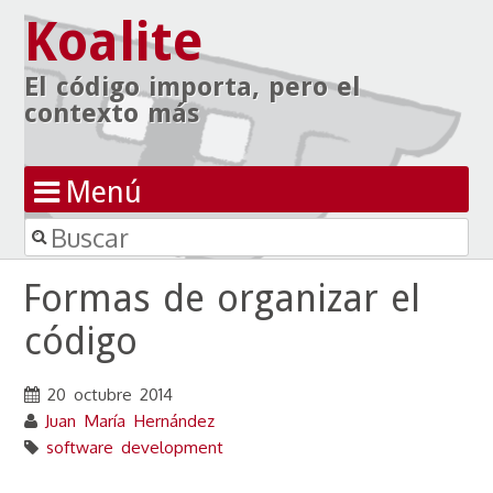
Koalite
El código importa, pero el
contexto más
Menú
Buscar
Ir al contenido
Formas de organizar el
código
20 octubre 2014
Juan María Hernández
software development