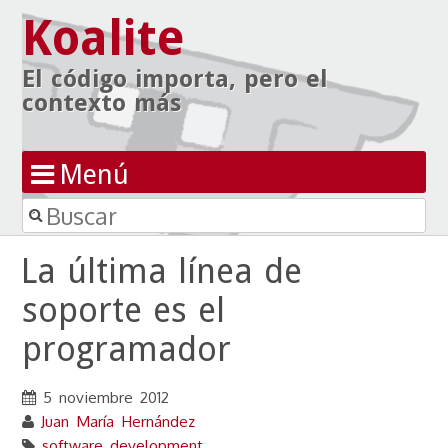
Koalite
El código importa, pero el
contexto más
Menú
Buscar
Ir al contenido
La última línea de
soporte es el
programador
5 noviembre 2012
Juan María Hernández
software development