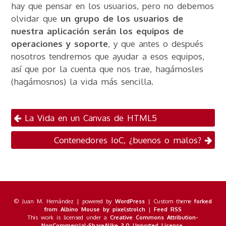
hay que pensar en los usuarios, pero no debemos
olvidar que
un grupo de los usuarios de
nuestra aplicación serán los equipos de
operaciones y soporte
, y que antes o después
nosotros tendremos que ayudar a esos equipos,
así que por la cuenta que nos trae, hagámosles
(hagámosnos) la vida más sencilla.
Navegación por
La Vida en un Canvas de HTML5
publicaciones
Contenedores IoC, ¿buenos o malos?
© Juan M. Hernández | powered by
WordPress
| Custom theme
forked
from Albino Mouse by pixelstrolch
|
Feed RSS
This work is licensed under a
Creative Commons Attribution-
NonCommercial-ShareAlike 3.0 Unported License
.