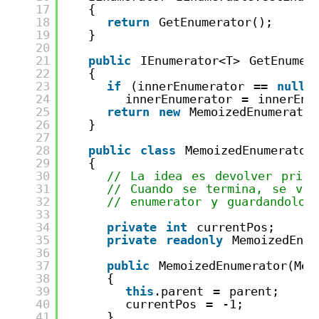
17
{
18
return
GetEnumerator();
19
}
20
21
public
IEnumerator<T> GetEnumer
22
{
23
if
(innerEnumerator == 
null
)
24
innerEnumerator = innerEnu
25
return
new
MemoizedEnumerator
26
}
27
28
public
class
MemoizedEnumerator
29
{
30
// La idea es devolver prime
31
// Cuando se termina, se van
32
// enumerator y guardandolos
33
34
private
int
currentPos;
35
private
readonly
MemoizedEnum
36
37
public
MemoizedEnumerator(Mem
38
{
39
this
.parent = parent;
40
currentPos = -1;
41
}