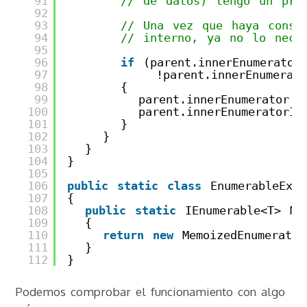
91
// de datos) tengo un prob
92
93
// Una vez que haya consu
94
// interno, ya no lo nece
95
96
if
(parent.innerEnumerator
97
!parent.innerEnumerat
98
{
99
parent.innerEnumerator.D
100
parent.innerEnumeratorIs
101
}
102
}
103
}
104
}
105
106
public
static
class
EnumerableExte
107
{
108
public
static
IEnumerable<T> Me
109
{
110
return
new
MemoizedEnumerator
111
}
112
}
Podemos comprobar el funcionamiento con algo