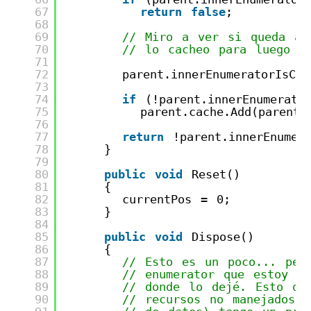
67
return
false
;
68
69
// Miro a ver si queda al
70
// lo cacheo para luego
71
72
parent.innerEnumeratorIsCo
73
74
if
(!parent.innerEnumerato
75
parent.cache.Add(parent.
76
77
return
!parent.innerEnumer
78
}
79
80
public
void
Reset()
81
{
82
currentPos = 0;
83
}
84
85
public
void
Dispose()
86
{
87
// Esto es un poco... pel
88
// enumerator que estoy en
89
// donde lo dejé. Esto qu
90
// recursos no manejados 