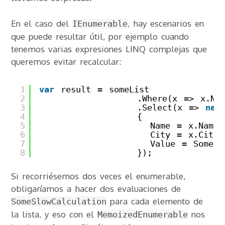
En el caso del
, hay escenarios en
IEnumerable
que puede resultar útil, por ejemplo cuando
tenemos varias expresiones LINQ complejas que
queremos evitar recalcular:
1
var
result = someList
2
.Where(x => x.Nam
3
.Select(x => 
new
4
{ 
5
Name = x.Name,
6
City = x.City,
7
Value = SomeSl
8
});
Si recorriésemos dos veces el enumerable,
obligaríamos a hacer dos evaluaciones de
para cada elemento de
SomeSlowCalculation
la lista, y eso con el
nos
MemoizedEnumerable