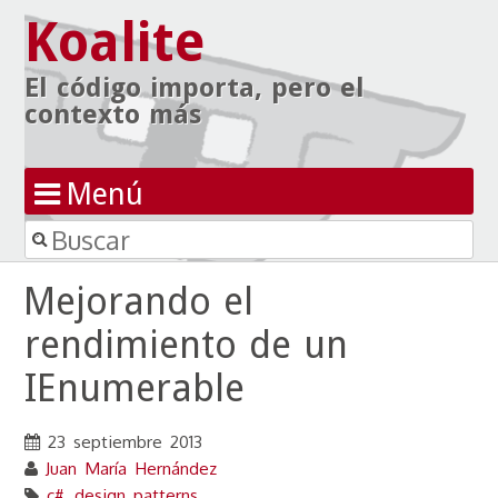
Koalite
El código importa, pero el
contexto más
Menú
Buscar
Ir al contenido
Mejorando el
rendimiento de un
IEnumerable
23 septiembre 2013
Juan María Hernández
c#
,
design patterns