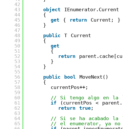
42
43
object
IEnumerator.Current
44
{
45
get
{ 
return
Current; }
46
}
47
48
public
T Current
49
{
50
get
51
{
52
return
parent.cache[curr
53
}
54
}
55
56
public
bool
MoveNext()
57
{
58
currentPos++;
59
60
// Si tengo algo en la li
61
if
(currentPos < parent.ca
62
return
true
;
63
64
// Si se ha acabado la li
65
// el enumerator, ya no h
66
if
(parent.innerEnumerator