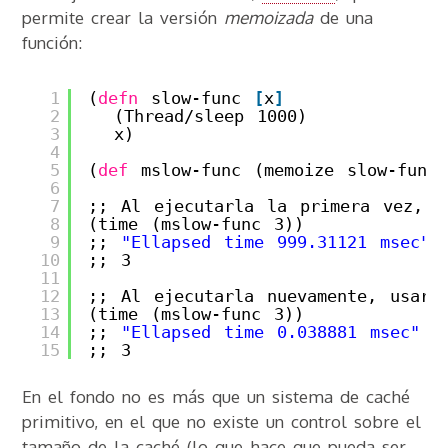
permite crear la versión
memoizada
de una
función:
1
(
defn
slow-func 
[
x
]
2
(Thread/sleep 1000)
3
x)
4
5
(
def
mslow-func (memoize slow-func)
6
7
;; Al ejecutarla la primera vez, s
8
(time (mslow-func 3))
9
;; 
"Ellapsed time 999.31121 msec"
10
;; 3
11
12
;; Al ejecutarla nuevamente, usará
13
(time (mslow-func 3))
14
;; 
"Ellapsed time 0.038881 msec"
15
;; 3
En el fondo no es más que un sistema de caché
primitivo, en el que no existe un control sobre el
tamaño de la caché (lo que hace que pueda ser