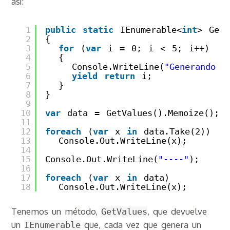
así:
1
public
static
IEnumerable<
int
> GetV
2
{
3
for
(
var
i = 0; i < 5; i++)
4
{
5
Console.WriteLine(
"Generando "
6
yield
return
i;
7
}
8
}
9
10
var
data = GetValues().Memoize();
11
12
foreach
(
var
x 
in
data.Take(2))
13
Console.Out.WriteLine(x);
14
15
Console.Out.WriteLine(
"----"
);
16
17
foreach
(
var
x 
in
data)
18
Console.Out.WriteLine(x);
Tenemos un método,
, que devuelve
GetValues
un
que, cada vez que genera un
IEnumerable