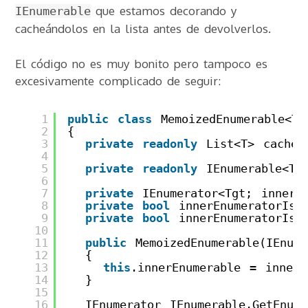
que estamos decorando y
IEnumerable
cacheándolos en la lista antes de devolverlos.
El código no es muy bonito pero tampoco es
excesivamente complicado de seguir:
1
public
class
MemoizedEnumerable<T>
2
{
3
private
readonly
List<T> cache
4
5
private
readonly
IEnumerable<T>
6
7
private
IEnumerator<Tgt; innerE
8
private
bool
innerEnumeratorIsC
9
private
bool
innerEnumeratorIsD
10
11
public
MemoizedEnumerable(IEnum
12
{
13
this
.innerEnumerable = innerE
14
}
15
16
IEnumerator IEnumerable.GetEnume