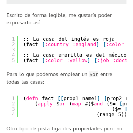
Escrito de forma legible, me gustaría poder
expresarlo así:
1
;; La casa del inglés es roja
2
(fact 
[
:country
:england
]
[
:color
:
3
4
;; La casa amarilla es del médico
5
(fact 
[
:color
:yellow
]
[
:job
:docto
Para lo que podemos emplear un
entre
$or
todas las casas:
1
(
defn
fact 
[
[
prop1 name1
]
[
prop2 na
2
(
apply
$
or
(
map
#($
and
($= 
[
pro
3
($= 
[
p
4
(range 5)))
Otro tipo de pista liga dos propiedades pero no