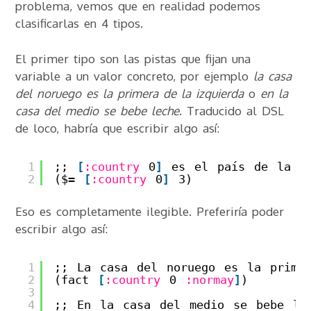
problema, vemos que en realidad podemos
clasificarlas en 4 tipos.
El primer tipo son las pistas que fijan una
variable a un valor concreto, por ejemplo
la casa
del noruego es la primera de la izquierda
o
en la
casa del medio se bebe leche
. Traducido al DSL
de loco, habría que escribir algo así:
1
;; 
[
:country
0
]
es el país de la c
2
($= 
[
:country
0
]
3)
Eso es completamente ilegible. Preferiría poder
escribir algo así:
1
;; La casa del noruego es la prime
2
(fact 
[
:country
0 
:normay
]
)
3
4
;; En la casa del medio se bebe le