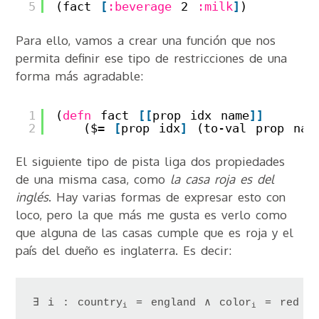
5
(fact 
[
:beverage
2 
:milk
]
)
Para ello, vamos a crear una función que nos
permita definir ese tipo de restricciones de una
forma más agradable:
1
(
defn
fact 
[
[
prop idx name
]
]
2
($= 
[
prop idx
]
(to-val prop nam
El siguiente tipo de pista liga dos propiedades
de una misma casa, como
la casa roja es del
inglés
. Hay varias formas de expresar esto con
loco, pero la que más me gusta es verlo como
que alguna de las casas cumple que es roja y el
país del dueño es inglaterra. Es decir:
∃ i : country
 = england ∧ color
i
i