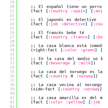
19
20
;; El español tiene un perro
21
(fact 
[
:country
:spain
]
[
:anima
22
23
;; El japonés es detective
24
(fact 
[
:job
:detective
]
[
:count
25
26
;; El francés bebe té
27
(fact 
[
:country
:france
]
[
:beve
28
29
;; La casa blanca está inmedia
30
(right-fact 
[
:color
:green
]
[
:c
31
32
;; En la casa del medio se beb
33
(fact 
[
:beverage
2 
:milk
]
)
34
35
;; La casa del noruego es la p
36
(fact 
[
:country
0 
:norway
]
)
37
38
;; La casa vecina al noruego e
39
(side-fact 
[
:country
:norway
]
[
40
41
;; La casa amarilla es del méd
42
(fact 
[
:color
:yellow
]
[
:job
:
43