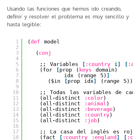
Usando las funciones que hemos ido creando,
definir y resolver el problema es muy sencillo y
hasta legible:
1
(
def
model
2
3
(
conj
4
5
;; Variables 
[
:country
i
]
[
:an
6
(for 
[
prop (
keys
domain)
7
idx (range 5)
]
8
($in 
[
prop idx
]
(range 5)))
9
10
;; Todas las variables de cada
11
(all-distinct 
:color
)
12
(all-distinct 
:animal
)
13
(all-distinct 
:beverage
)
14
(all-distinct 
:country
)
15
(all-distinct 
:job
)
16
17
;; La casa del inglés es roja
18
(fact 
[
:country
:england
]
[
:col