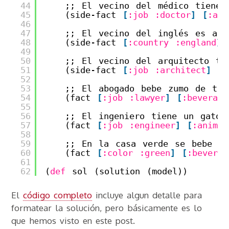
44
;; El vecino del médico tiene 
45
(side-fact 
[
:job
:doctor
]
[
:ani
46
47
;; El vecino del inglés es arq
48
(side-fact 
[
:country
:england
]
49
50
;; El vecino del arquitecto ti
51
(side-fact 
[
:job
:architect
]
[
:
52
53
;; El abogado bebe zumo de tom
54
(fact 
[
:job
:lawyer
]
[
:beverage
55
56
;; El ingeniero tiene un gato
57
(fact 
[
:job
:engineer
]
[
:animal
58
59
;; En la casa verde se bebe ca
60
(fact 
[
:color
:green
]
[
:beverag
61
62
(
def
sol (solution (model))
El
código completo
incluye algun detalle para
formatear la solución, pero básicamente es lo
que hemos visto en este post.