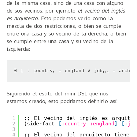
de la misma casa, sino de una casa con alguno
de sus vecinos, por ejemplo
el vecino del inglés
es arquitecto
. Esto podemos verlo como la
mezcla de dos restricciones, o bien se cumple
entre una casa y su vecino de la derecha, o bien
se cumple entre una casa y su vecino de la
izquierda:
∃ i : country
 = england ∧ job
 = archit
i
i+1
Siguiendo el estilo del mini DSL que nos
estamos creado, esto podríamos definirlo así:
1
;; El vecino del inglés es arquitec
2
(side-fact 
[
:country
:england
]
[
:job
3
4
;; El vecino del arquitecto tiene u