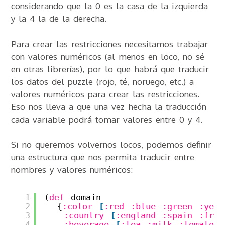
considerando que la 0 es la casa de la izquierda
y la 4 la de la derecha.
Para crear las restricciones necesitamos trabajar
con valores numéricos (al menos en loco, no sé
en otras librerías), por lo que habrá que traducir
los datos del puzzle (rojo, té, noruego, etc.) a
valores numéricos para crear las restricciones.
Eso nos lleva a que una vez hecha la traducción
cada variable podrá tomar valores entre 0 y 4.
Si no queremos volvernos locos, podemos definir
una estructura que nos permita traducir entre
nombres y valores numéricos:
1
(
def
domain
2
{
:color
[
:red
:blue
:green
:yell
3
:country
[
:england
:spain
:fran
4
:beverage
[
:tea
:milk
:tomato