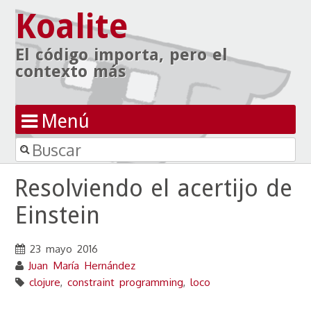
Koalite
El código importa, pero el
contexto más
Menú
Buscar
Ir al contenido
Resolviendo el acertijo de
Einstein
23 mayo 2016
Juan María Hernández
clojure
,
constraint programming
,
loco