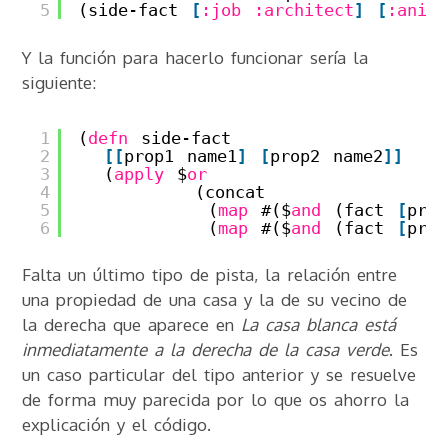
5
(side-fact 
[
:job
:architect
]
[
:anima
Y la función para hacerlo funcionar sería la
siguiente:
1
(
defn
side-fact 
2
[
[
prop1 name1
]
[
prop2 name2
]
]
3
(
apply
$
or
4
(concat
5
(
map
#($
and
(fact 
[
pro
6
(
map
#($
and
(fact 
[
pro
Falta un último tipo de pista, la relación entre
una propiedad de una casa y la de su vecino de
la derecha que aparece en
La casa blanca está
inmediatamente a la derecha de la casa verde
. Es
un caso particular del tipo anterior y se resuelve
de forma muy parecida por lo que os ahorro la
explicación y el código.