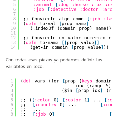
5
:animal
[
:dog
:horse
:fox
:cat
6
:job
[
:detective
:doctor
:archi
7
8
;; Convierte algo como 
[
:job
:lawy
9
(
defn
to-val 
[
prop name
]
10
(.indexOf (domain prop) name))
11
12
;; Convierte un valor numérico en 
13
(
defn
to-name 
[
[
prop value
]
]
14
(get-in domain 
[
prop value
]
))
Con todas esas piezas ya podemos definir las
variables en loco:
1
(
def
vars (for 
[
prop (
keys
domain)
2
idx (range 5)
]
3
($in 
[
prop idx
]
(ran
4
5
;; (
[
:color
0
]
[
:color
1
]
... 
[
:col
6
;;  
[
:country
0
]
...       
[
:coun
7
;;  ...
8
;;  
[
:job
0
]
[
:j