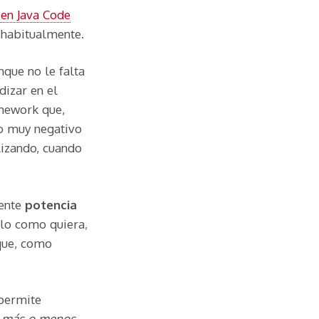
 en Java Code
 habitualmente.
nque no le falta
dizar en el
amework que,
to muy negativo
lizando, cuando
mente
potencia
elo como quiera,
 que, como
 permite
a
más o menos