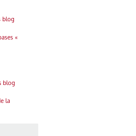
s blog
bases «
s blog
e la