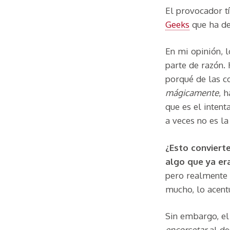
El provocador tí
Geeks
que ha de
En mi opinión, l
parte de razón. 
porqué de las c
mágicamente
, 
que es el inten
a veces no es la
¿Esto conviert
algo que ya er
pero realmente 
mucho, lo acent
Sin embargo, e
encorsetar
al de