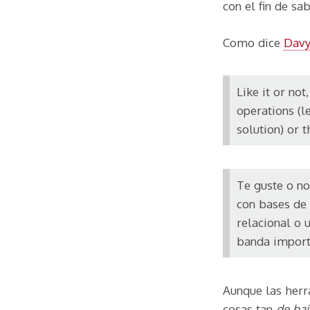
con el fin de sa
Como dice
Davy
Like it or n
operations (
solution) or 
Te guste o no
con bases de 
relacional o 
banda import
Aunque las her
cosas tan
de baj