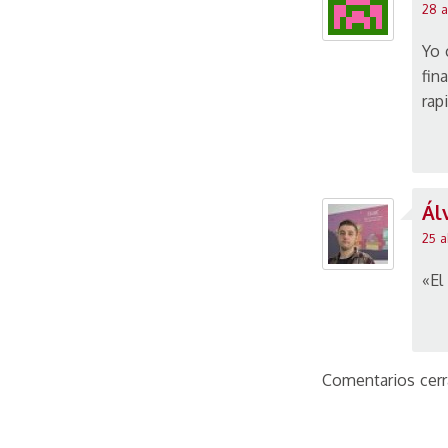
28 a
Yo 
fin
rap
Ál
25 a
«El
Comentarios cerr