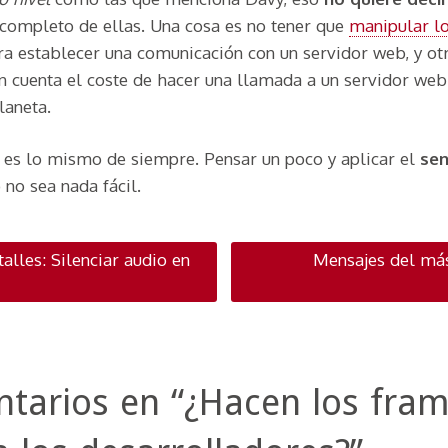
completo de ellas. Una cosa es no tener que
manipular lo
a establecer una comunicación con un servidor web, y otr
 cuenta el coste de hacer una llamada a un servidor web 
laneta.
ve es lo mismo de siempre. Pensar un poco y aplicar el
se
no sea nada fácil.
ación por publicac
lles: Silenciar audio en
Mensajes del má
tarios en “
¿Hacen los fra