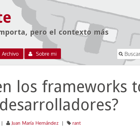
te
importa, pero el contexto más
Buscar
Archivo
Sobre mi
n los frameworks t
 desarrolladores?
|
Juan María Hernández
|
rant