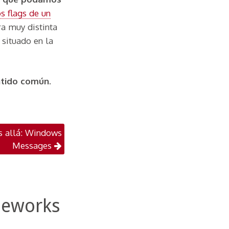
s flags de un
a muy distinta
situado en la
ntido común
.
iones
s allá: Windows
Messages
meworks