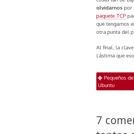
olvidarnos
por 
paquete TCP
par
que tengamos en
otra punta del p
Al final, la cla
Lástima que eso 
Naveg
Pequeños deta
Ubuntu
7 comen