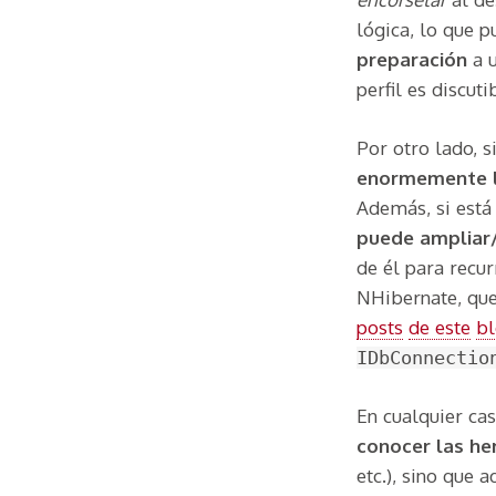
lógica, lo que 
preparación
a u
perfil es discut
Por otro lado, 
enormemente l
Además, si está
puede ampliar/
de él para recur
NHibernate, qu
posts
de este
b
IDbConnectio
En cualquier ca
conocer las he
etc.), sino que