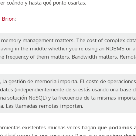
ber cuándo y hasta qué punto usarlas.
 Brion
:
ot, memory management matters. The cost of complex dat
leaving in the middle whether you’re using an RDBMS or
the frequency of them matters. Bandwidth matters. Remote
, la gestión de memoria importa. El coste de operacione
datos (independientemente de si estás usando una base d
una solución NoSQL) y la frecuencia de la mismas importa
a. Las llamadas remotas importan.
ramientas existentes muchas veces hagan
que podamos a
o nivel
como las que menciona Davy, eso
no quiere dec