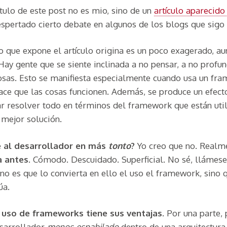
tulo de este post no es mio, sino de un
artículo aparecido
spertado cierto debate en algunos de los blogs que sigo
o que expone el artículo origina es un poco exagerado, au
Hay gente que se siente inclinada a no pensar, a no profun
osas. Esto se manifiesta especialmente cuando usa un fr
hace que las cosas funcionen. Además, se produce un efec
tar resolver todo en términos del framework que están uti
 mejor solución.
e al desarrollador en más
tonto
?
Yo creo que no. Real
a antes
. Cómodo. Descuidado. Superficial. No sé, llámes
no es que lo convierta en ello el uso el framework, sino
úa.
l
uso de frameworks tiene sus ventajas
. Por una parte,
sarrollador
menos espabilado
dentro de una arquitectur