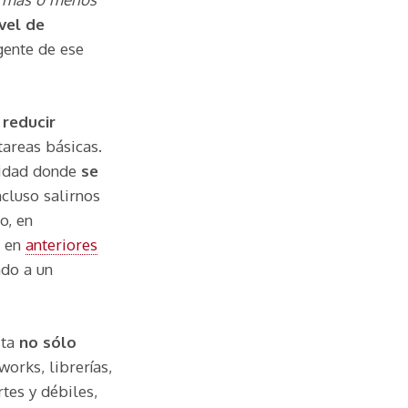
ivel de
gente de ese
 reducir
tareas básicas.
lidad donde
se
cluso salirnos
o, en
o en
anteriores
ndo a un
ita
no sólo
works, librerías,
tes y débiles,