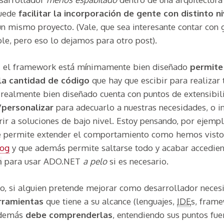
puede
facilitar la incorporación de gente con distinto n
n mismo proyecto. (Vale, que sea interesante contar con 
ible, pero eso lo dejamos para otro post).
si el framework está mínimamente bien diseñado
permite
a cantidad de código
que hay que escibir para realizar 
 realmente bien diseñado cuenta con puntos de extensibi
personalizar
para adecuarlo a nuestras necesidades, o in
rir a soluciones de bajo nivel. Estoy pensando, por ejempl
e permite extender el comportamiento como hemos vist
log
y que además permite saltarse todo y acabar accedie
para usar ADO.NET
a pelo
si es necesario.
n
so, si alguien pretende mejorar como desarrollador neces
rramientas
que tiene a su alcance (lenguajes,
IDE
s, frame
 además
debe comprenderlas
, entendiendo sus puntos fuer