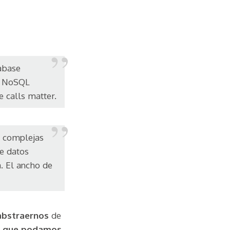
abase
 a NoSQL
 calls matter.
s complejas
e datos
. El ancho de
bstraernos
de
ir que podamos