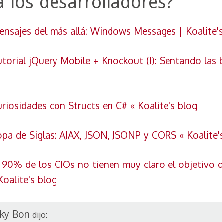
a los desarrolladores?
”
ensajes del más allá: Windows Messages | Koalite'
torial jQuery Mobile + Knockout (I): Sentando las 
riosidades con Structs en C# « Koalite's blog
opa de Siglas: AJAX, JSON, JSONP y CORS « Koalite'
 90% de los CIOs no tienen muy claro el objetivo d
Koalite's blog
cky Bon
dijo: