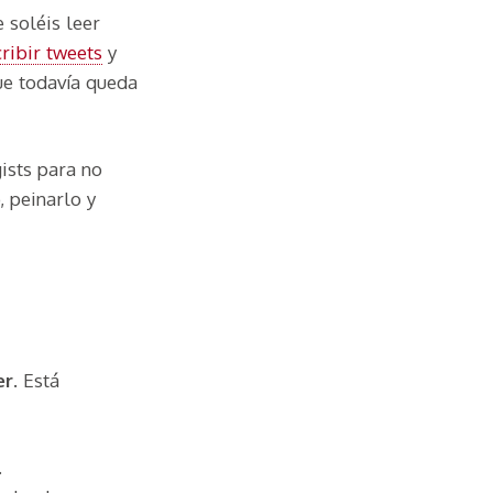
 soléis leer
ribir tweets
y
ue todavía queda
ists para no
 peinarlo y
er
. Está
.