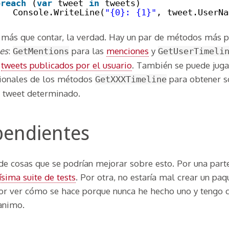
oreach
(
var
tweet 
in
tweets)
Console.WriteLine(
"{0}: {1}"
, tweet.UserNa
más que contar, la verdad. Hay un par de métodos más p
nes
:
para las
menciones
y
GetMentions
GetUserTimeli
s
tweets publicados por el usuario
. También se puede juga
ionales de los métodos
para obtener s
GetXXXTimeline
n tweet determinado.
pendientes
e cosas que se podrían mejorar sobre esto. Por una parte
sima suite de tests
. Por otra, no estaría mal crear un pa
r ver cómo se hace porque nunca he hecho uno y tengo c
animo.