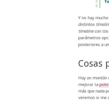
3
f
4
Y no hay mucho 
distintos
timeli
timeline
con lo
parámetros opc
posteriores a u
Cosas 
Hay un montón d
mejorar la
pobrí
más que nada po
veremos si me 