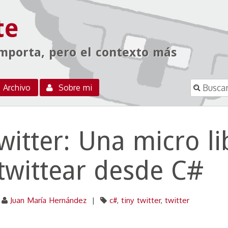
te
importa, pero el contexto más
Buscar
Archivo
Sobre mi
witter: Una micro li
twittear desde C#
Juan María Hernández
|
c#
,
tiny twitter
,
twitter