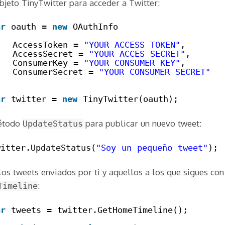
bjeto TinyTwitter para acceder a Twitter:
ar
oauth = 
new
OAuthInfo
AccessToken = 
"YOUR ACCESS TOKEN"
,
AccessSecret = 
"YOUR ACCES SECRET"
,
ConsumerKey = 
"YOUR CONSUMER KEY"
,
ConsumerSecret = 
"YOUR CONSUMER SECRET"
;
ar
twitter = 
new
TinyTwitter(oauth);
étodo
para publicar un nuevo tweet:
UpdateStatus
witter.UpdateStatus(
"Soy un pequeño tweet"
);
los tweets enviados por ti y aquellos a los que sigues co
:
Timeline
ar
tweets = twitter.GetHomeTimeline();