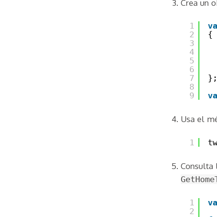
Crea un o
1
v
2
{
3
4
5
6
7
}
8
9
v
Usa el m
1
t
Consulta 
GetHome
1
v
2