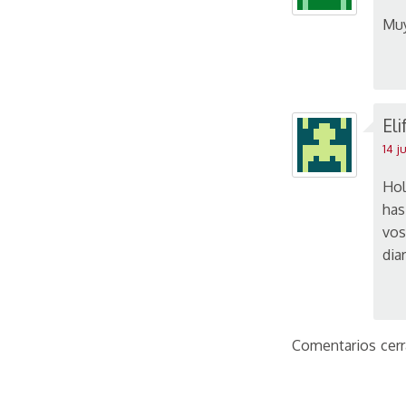
Muy
Eli
14 j
Hol
has
vos
dia
Comentarios cerr