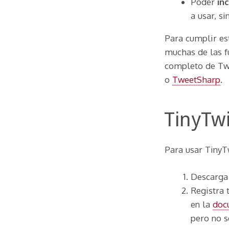
Poder
in
a usar, s
Para cumplir est
muchas de las f
completo de Twi
o
TweetSharp
.
TinyTwi
Para usar TinyT
Descarga 
Registra 
en la
doc
pero no s