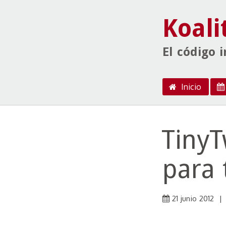
Koali
El código 
Menú
Ir al contenido
Inicio
TinyT
para 
21 junio 2012
|