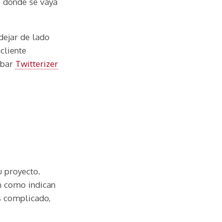
o donde se vaya
 dejar de lado
cliente
obar
Twitterizer
u proyecto.
ón como indican
s complicado,