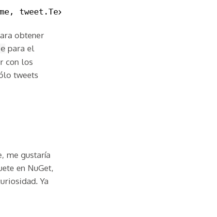
me, tweet.Text);
ara obtener
para el
ne
r con los
ólo tweets
, me gustaría
quete en NuGet,
uriosidad. Ya