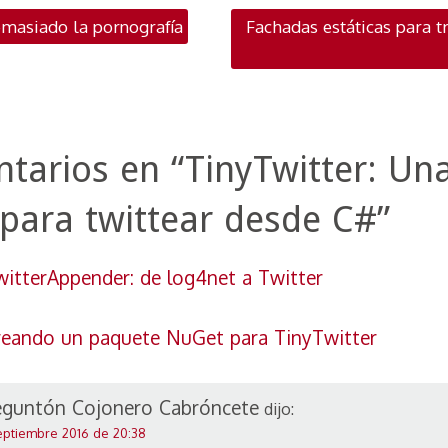
ación por publicac
masiado la pornografía
Fachadas estáticas para t
tarios en “
TinyTwitter: Un
a para twittear desde C#
”
witterAppender: de log4net a Twitter
reando un paquete NuGet para TinyTwitter
eguntón Cojonero Cabróncete
dijo:
eptiembre 2016 de 20:38