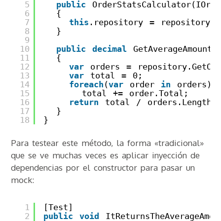
5
public
OrderStatsCalculator(IOrd
6
{
7
this
.repository = repository;
8
}
9
10
public
decimal
GetAverageAmount(
11
{
12
var
orders = repository.GetOr
13
var
total = 0;
14
foreach
(
var
order 
in
orders)
15
total += order.Total;
16
return
total / orders.Length;
17
}
18
}
Para testear este método, la forma «tradicional»
que se ve muchas veces es aplicar inyección de
dependencias por el constructor para pasar un
mock:
1
[Test]
2
public
void
ItReturnsTheAverageAmou