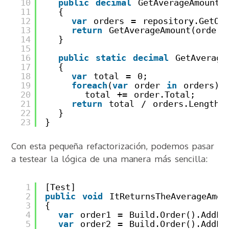
10
public
decimal
GetAverageAmount(
11
{
12
var
orders = repository.GetOr
13
return
GetAverageAmount(orders
14
}
15
16
public
static
decimal
GetAverage
17
{
18
var
total = 0;
19
foreach
(
var
order 
in
orders)
20
total += order.Total;
21
return
total / orders.Length;
22
}
23
}
Con esta pequeña refactorización, podemos pasar
a testear la lógica de una manera más sencilla:
1
[Test]
2
public
void
ItReturnsTheAverageAmou
3
{
4
var
order1 = Build.Order().AddLi
5
var
order2 = Build.Order().AddLi