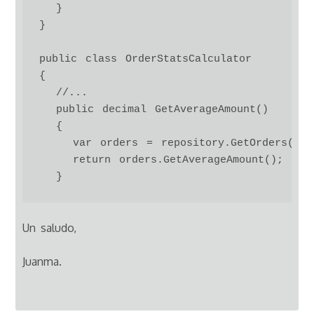
  }

}

public class OrderStatsCalculator

{

  //... 

  public decimal GetAverageAmount()

  {

    var orders = repository.GetOrders();

    return orders.GetAverageAmount();

Un saludo,
Juanma.