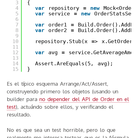
3
{
4
var
repository = 
new
Mock<Order>
5
var
service = 
new
OrderStatsServ
6
7
var
order1 = Build.Order().AddLi
8
var
order2 = Build.Order().AddLi
9
10
repository.Stub(x => x.GetOrders
11
12
var
avg = service.GetAverageAmou
13
14
Assert.AreEquals(5, avg);
15
}
Es el típico esquema Arrange/Act/Assert,
construyendo primero los objetos (usando un
builder para
no depender del API de Order en el
test
), actuándo sobre ellos, y verificando el
resultado.
No es que sea un test horrible, pero lo que
realmente me interesa testear, que es la fórmula