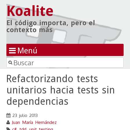
Koalite
El código importa, pero el
contexto más
Menú
Buscar
Ir al contenido
Refactorizando tests
unitarios hacia tests sin
dependencias
23 julio 2013
Juan María Hernández
c#
,
tdd
,
unit testing