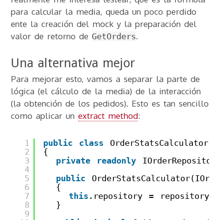
para calcular la media, queda un poco perdido
ente la creación del mock y la preparación del
valor de retorno de
.
GetOrders
Una alternativa mejor
Para mejorar esto, vamos a separar la parte de
lógica (el cálculo de la media) de la interacción
(la obtención de los pedidos). Esto es tan sencillo
como aplicar un
extract method
:
1
public
class
OrderStatsCalculator
2
{
3
private
readonly
IOrderRepositor
4
5
public
OrderStatsCalculator(IOrd
6
{
7
this
.repository = repository;
8
}
9