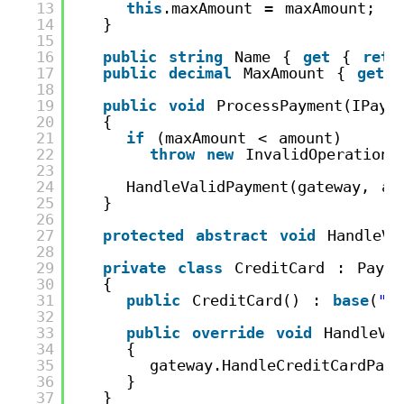
13
this
.maxAmount = maxAmount;
14
}
15
16
public
string
Name { 
get
{ 
retu
17
public
decimal
MaxAmount { 
get
18
19
public
void
ProcessPayment(IPaym
20
{
21
if
(maxAmount < amount)
22
throw
new
InvalidOperationE
23
24
HandleValidPayment(gateway, am
25
}
26
27
protected
abstract
void
HandleVa
28
29
private
class
CreditCard : Payme
30
{
31
public
CreditCard() : 
base
(
"T
32
33
public
override
void
HandleVa
34
{
35
gateway.HandleCreditCardPaym
36
}
37
}