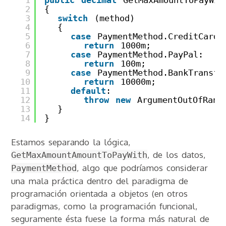
1
public
decimal
GetMaxAmountToPayWit
2
{
3
switch
(method)
4
{
5
case
PaymentMethod.CreditCard:
6
return
1000m;
7
case
PaymentMethod.PayPal:
8
return
100m;
9
case
PaymentMethod.BankTransfe
10
return
10000m;
11
default
:
12
throw
new
ArgumentOutOfRang
13
}
14
}
Estamos separando la lógica,
, de los datos,
GetMaxAmountAmountToPayWith
, algo que podríamos considerar
PaymentMethod
una mala práctica dentro del paradigma de
programación orientada a objetos (en otros
paradigmas, como la programación funcional,
seguramente ésta fuese la forma más natural de