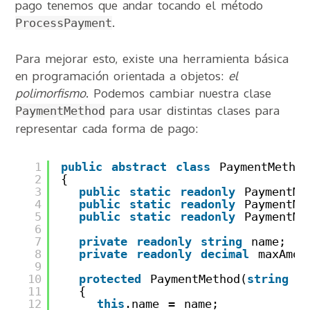
pago tenemos que andar tocando el método
.
ProcessPayment
Para mejorar esto, existe una herramienta básica
en programación orientada a objetos:
el
polimorfismo
. Podemos cambiar nuestra clase
para usar distintas clases para
PaymentMethod
representar cada forma de pago:
1
public
abstract
class
PaymentMethod
2
{
3
public
static
readonly
PaymentMe
4
public
static
readonly
PaymentMe
5
public
static
readonly
PaymentMe
6
7
private
readonly
string
name;
8
private
readonly
decimal
maxAmou
9
10
protected
PaymentMethod(
string
n
11
{
12
this
.name = name;