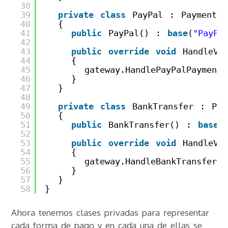
38
39
private
class
PayPal : PaymentMe
40
{
41
public
PayPal() : 
base
(
"PayPa
42
43
public
override
void
HandleVa
44
{
45
gateway.HandlePayPalPayment(
46
}
47
}
48
49
private
class
BankTransfer : Pay
50
{
51
public
BankTransfer() : 
base
(
52
53
public
override
void
HandleVa
54
{
55
gateway.HandleBankTransferPa
56
}
57
}
58
}
Ahora tenemos clases privadas para representar
cada forma de pago y en cada una de ellas se