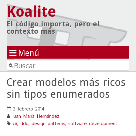
Koalite
El código importa, pero el
contexto más
Menú
Buscar
Ir al contenido
Crear modelos más ricos
sin tipos enumerados
3 febrero 2014
Juan María Hernández
c#
,
ddd
,
design patterns
,
software development