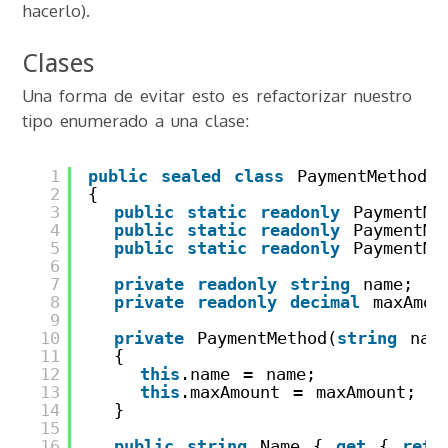
hacerlo).
Clases
Una forma de evitar esto es refactorizar nuestro
tipo enumerado a una clase:
1
public
sealed
class
PaymentMethod
2
{
3
public
static
readonly
PaymentMe
4
public
static
readonly
PaymentMe
5
public
static
readonly
PaymentMe
6
7
private
readonly
string
name;
8
private
readonly
decimal
maxAmou
9
10
private
PaymentMethod(
string
nam
11
{
12
this
.name = name;
13
this
.maxAmount = maxAmount;
14
}
15
16
public
string
Name { 
get
{ 
retu