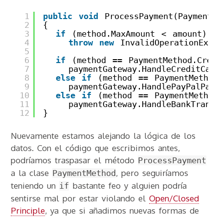
1
public
void
ProcessPayment(Payment
2
{
3
if
(method.MaxAmount < amount)
4
throw
new
InvalidOperationExce
5
6
if
(method == PaymentMethod.Cred
7
paymentGateway.HandleCreditCar
8
else
if
(method == PaymentMethod
9
paymentGateway.HandlePayPalPay
10
else
if
(method == PaymentMethod
11
paymentGateway.HandleBankTrans
12
}
Nuevamente estamos alejando la lógica de los
datos. Con el código que escribimos antes,
podríamos traspasar el método
ProcessPayment
a la clase
, pero seguiríamos
PaymentMethod
teniendo un
bastante feo y alguien podría
if
sentirse mal por estar violando el
Open/Closed
Principle
, ya que si añadimos nuevas formas de