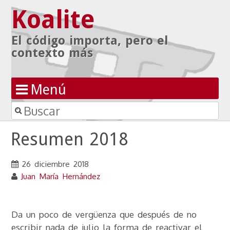
Koalite
El código importa, pero el
contexto más
Menú
Buscar
Ir al contenido
Resumen 2018
26 diciembre 2018
Juan María Hernández
Da un poco de vergüenza que después de no
escribir nada de julio la forma de reactivar el