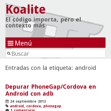
Koalite
El código importa, pero el
contexto más
Menú
Buscar
Ir al contenido
Entradas con la etiqueta:
android
Depurar PhoneGap/Cordova en
Android con adb
24 septiembre 2012
android
,
cordova
,
phonegap
1 comentario