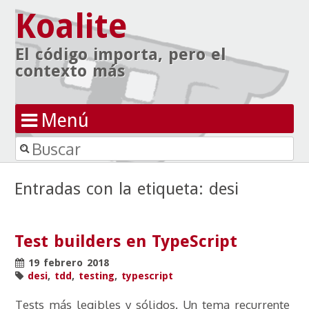
Koalite
El código importa, pero el
contexto más
Menú
Buscar
Ir al contenido
Entradas con la etiqueta:
desi
Test builders en TypeScript
19 febrero 2018
desi
,
tdd
,
testing
,
typescript
Tests más legibles y sólidos. Un tema recurrente