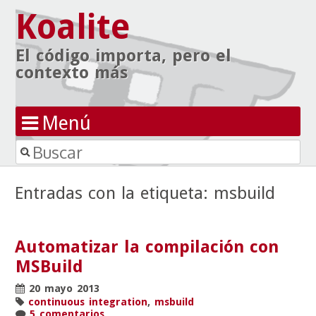
Koalite
El código importa, pero el
contexto más
Menú
Buscar
Ir al contenido
Entradas con la etiqueta:
msbuild
Automatizar la compilación con
MSBuild
20 mayo 2013
continuous integration
,
msbuild
5 comentarios